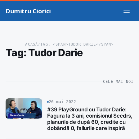
Dumitru Ciorici
ACASĂ
/
TAG: <SPAN>TUDOR DARIE</SPAN>
Tag:
Tudor Darie
CELE MAI NOI
26 mai 2022
#39 PlayGround cu Tudor Darie:
Fagura la 3 ani, comisionul Seedrs,
planurile de după 60, credite cu
dobândă 0, failurile care inspiră