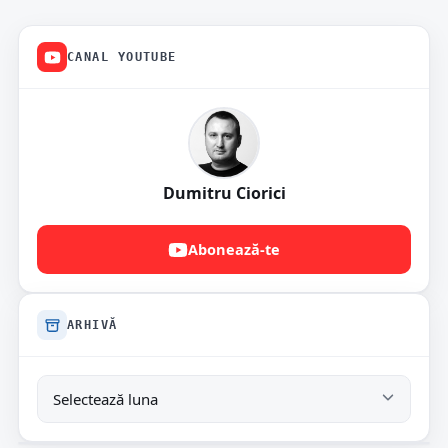
CANAL YOUTUBE
Dumitru Ciorici
Abonează-te
ARHIVĂ