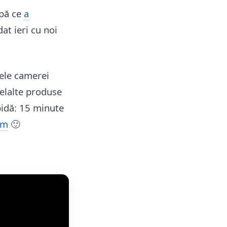
upă ce
a
at ieri cu noi
ele camerei
lelalte produse
pidă: 15 minute
am
🙂