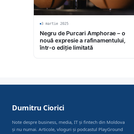
3 martie 2025
Negru de Purcari Amphorae – o
nouă expresie a rafinamentului,
într-o ediție limitată
Dumitru Ciorici
Note despre business, media, IT și fintech din Moldova
și nu numai. Articole, vloguri și podcastul PlayGround