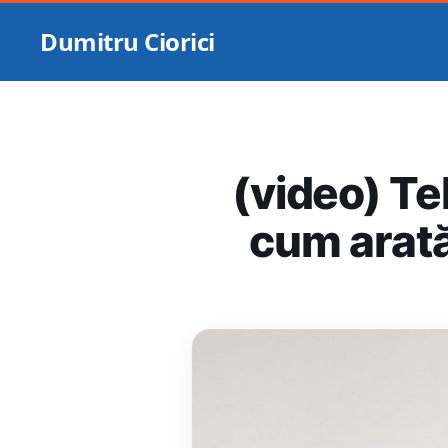
Dumitru Ciorici
(video) Te
cum arată