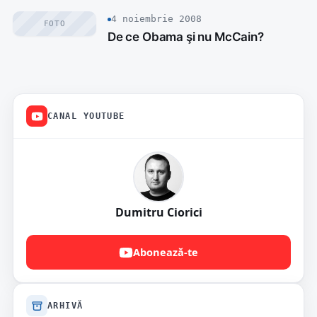
4 noiembrie 2008
FOTO
De ce Obama şi nu McCain?
CANAL YOUTUBE
Dumitru Ciorici
Abonează-te
ARHIVĂ