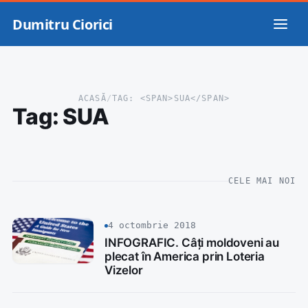
Dumitru Ciorici
ACASĂ
/
TAG: <SPAN>SUA</SPAN>
Tag:
SUA
CELE MAI NOI
4 octombrie 2018
INFOGRAFIC. Câți moldoveni au
plecat în America prin Loteria
Vizelor