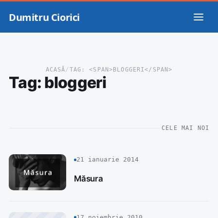
Dumitru Ciorici
ACASĂ
/
TAG: <SPAN>BLOGGERI</SPAN>
Tag:
bloggeri
CELE MAI NOI
21 ianuarie 2014
Măsura
17 noiembrie 2010