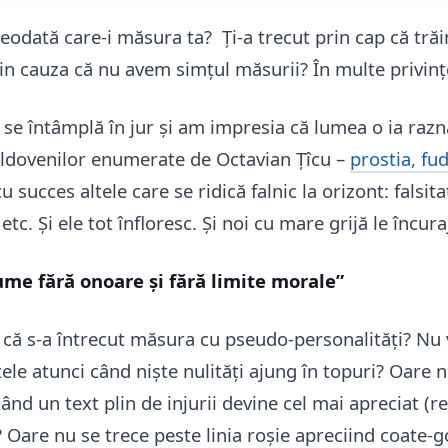
reodată care-i măsura ta? Ți-a trecut prin cap că tră
in cauza că nu avem simțul măsurii? În multe privin
e se întâmplă în jur și am impresia că lumea o ia razna
moldovenilor enumerate de Octavian Țîcu –
prostia, fud
succes altele care se ridică falnic la orizont: falsita
 etc. Și ele tot înfloresc. Și noi cu mare grijă le încur
ume fără onoare și fără limite morale”
 că s-a întrecut măsura cu pseudo-personalități? Nu v
tele atunci când niște nulități ajung în topuri? Oare 
nd un text plin de injurii devine cel mai apreciat (
? Oare nu se trece peste linia roșie apreciind coate-