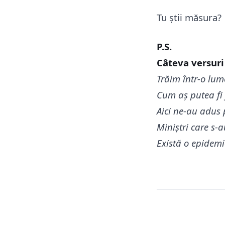
Tu știi măsura?
P.S.
Câteva versuri
Trăim într-o lum
Cum aș putea fi f
Aici ne-au adus p
Miniștri care s-
Există o epidem