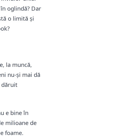
 în oglindă? Dar
tă o limită și
ook?
e, la muncă,
eni nu-și mai dă
 dăruit
u e bine în
de milioane de
de foame.