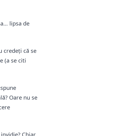
 la… lipsa de
u credeți că se
 (a se citi
a spune
ală? Oare nu se
cere
invidie? Chiar