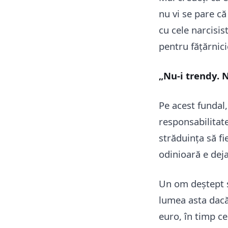
nu vi se pare că
cu cele narcisis
pentru fățărnic
„Nu-i trendy. 
Pe acest fundal
responsabilitate
străduința să fi
odinioară e dej
Un om deștept și
lumea asta dacă
euro, în timp c