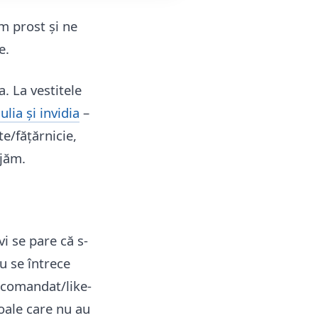
im prost și ne
țe.
. La vestitele
ulia și invidia
–
te/fățărnicie,
ajăm.
i se pare că s-
nu se întrece
recomandat/like-
goale care nu au