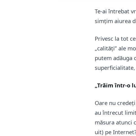
Te-ai întrebat v
simțim aiurea d
Privesc la tot c
„calități” ale 
putem adăuga cu 
superficialitate,
„Trăim într-o l
Oare nu credeți
au întrecut limi
măsura atunci câ
uit) pe Internet