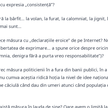
cu expresia „consistență”?
 la bârfit… la volan, la furat, la calomniat, la jignit,
 mai sunt…
ce măsura cu „declarațiile eroice” de pe Internet? N
ibertatea de exprimare… a spune orice despre oricine
mnia, denigra fără a purta vreo responsabilitate”)?
ec măsura politicienii în a fura din banii publici, în 
nu cumva aceștia ridică hoția la nivel de idee națion
e căciulă când dau din umeri atunci când populația 
xistă măsura în lauda de sine? Oare avem o limită la 