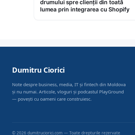
drumului spre clienții din toată
lumea prin integrarea cu Shopify
Dumitru Ciorici
Note despre business, media, IT și fintech din Moldova
și nu numai. Articole, vloguri și podcastul PlayGround
— povești cu oameni care construiesc.
© 2026 dumitruciorici.com — Toate drepturile rezervate