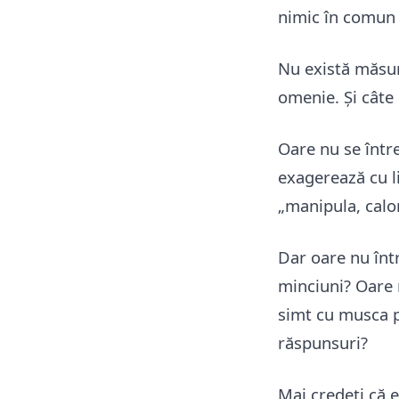
nimic în comun 
Nu există măsură
omenie. Și câte
Oare nu se între
exagerează cu l
„manipula, calo
Dar oare nu într
minciuni? Oare 
simt cu musca p
răspunsuri?
Mai credeți că e