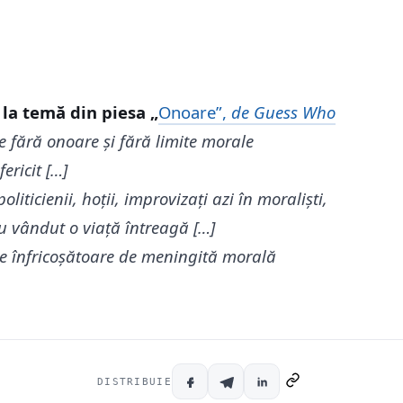
 la temă din piesa „
Onoare”,
de Guess Who
e fără onoare și fără limite morale
ericit […]
oliticienii, hoții, improvizați azi în moraliști,
au vândut o viață întreagă […]
ie înfricoșătoare de meningită morală
DISTRIBUIE