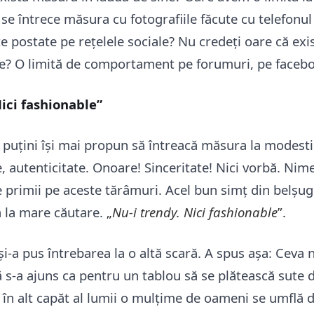
 se întrece măsura cu fotografiile făcute cu telefonul
te postate pe rețelele sociale? Nu credeți oare că exis
ie? O limită de comportament pe forumuri, pe faceb
Nici fashionable”
, puțini își mai propun să întreacă măsura la modesti
, autenticitate. Onoare! Sinceritate! Nici vorbă. Nim
e primii pe aceste tărâmuri. Acel bun simț din belșug
a la mare căutare.
„
Nu-i trendy. Nici fashionable
”.
-a pus întrebarea la o altă scară. A spus așa: Ceva n
 s-a ajuns ca pentru un tablou să se plătească sute 
e în alt capăt al lumii o mulțime de oameni se umflă 