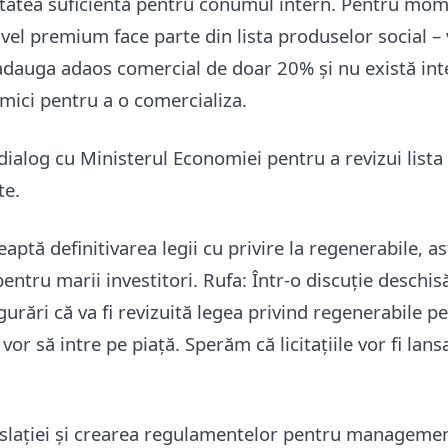
tatea suficientă pentru conumul intern. Pentru mo
ivel premium face parte din lista produselor social – 
adauga adaos comercial de doar 20% și nu există int
mici pentru a o comercializa.
 dialog cu Ministerul Economiei pentru a revizui list
te.
eaptă definitivarea legii cu privire la regenerabile, as
pentru marii investitori. Rufa: Într-o discuție deschis
gurări că va fi revizuită legea privind regenerabile p
 vor să intre pe piață. Sperăm că licitațiile vor fi lans
gislației și crearea regulamentelor pentru managemen