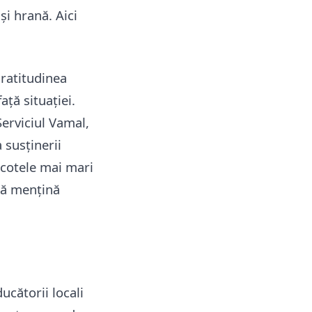
și hrană. Aici
gratitudinea
ață situației.
Serviciul Vamal,
 susținerii
 cotele mai mari
 să mențină
ucătorii locali