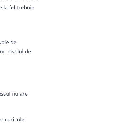
 la fel trebuie
voie de
or, nivelul de
essul nu are
a curiculei