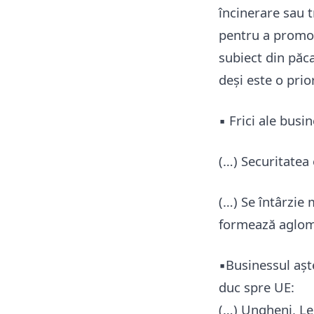
încinerare sau 
pentru a promov
subiect din păca
deși este o prio
▪️ Frici ale busi
(…) Securitatea
(…) Se întârzie
formează aglome
▪️Businessul așt
duc spre UE:
(…) Ungheni, Le