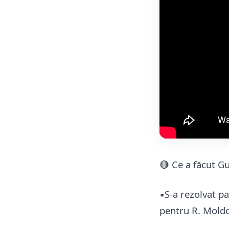
🔴 Ce a făcut G
▪️S-a rezolvat 
pentru R. Mold