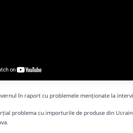
uvernul în raport cu problemele menționate la interv
parțial problema cu importurile de produse din Ucrai
ova.