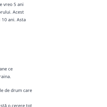
e vreo 5 ani
rului. Acest
 10 ani. Asta
oane ce
raina.
rele de drum care
stă o cerere tot