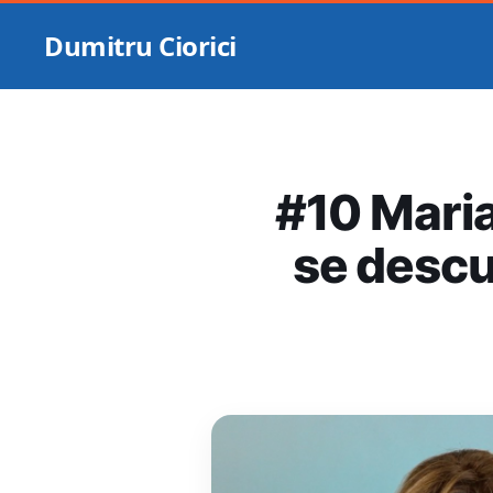
Dumitru Ciorici
#10 Maria
se descu