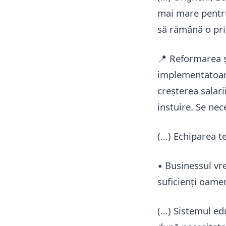
mai mare pentru 
să rămână o pri
📍 Reformarea și
implementatoare
creșterea salari
instuire. Se nece
(…) Echiparea te
▪️ Businessul vr
suficienți oamen
(…) Sistemul ed