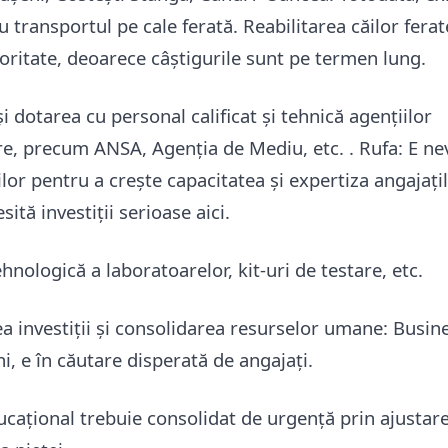
transportul pe cale ferată. Reabilitarea căilor ferate
oritate, deoarece câștigurile sunt pe termen lung.
 dotarea cu personal calificat și tehnică agențiilor
, precum ANSA, Agenția de Mediu, etc. . Rufa: E ne
ilor pentru a crește capacitatea și expertiza angajațil
sită investiții serioase aici.
hnologică a laboratoarelor, kit-uri de testare, etc.
ea investiții și consolidarea resurselor umane: Busin
i, e în căutare disperată de angajați.
ucațional trebuie consolidat de urgență prin ajustare