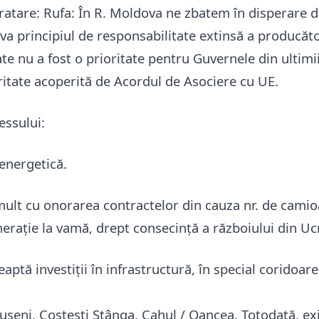
tratare: Rufa: În R. Moldova ne zbatem în disperare d
a principiul de responsabilitate extinsă a producăto
te nu a fost o prioritate pentru Guvernele din ultimii
ritate acoperită de Acordul de Asociere cu UE.
nessului:
 energetică.
 mult cu onorarea contractelor din cauza nr. de cami
rație la vamă, drept consecință a războiului din Uc
eaptă investiții în infrastructură, în special coridoa
ușeni, Costești Stânga, Cahul / Oancea. Totodată, exi