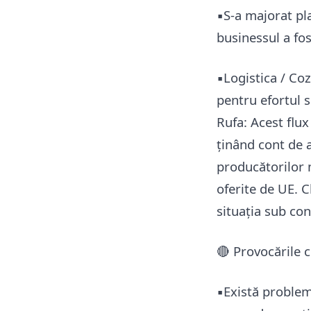
▪️S-a majorat pl
businessul a fos
▪️Logistica / Co
pentru efortul s
Rufa: Acest flux
ținând cont de 
producătorilor 
oferite de UE. 
situația sub con
🔴 Provocările c
▪️Există problem