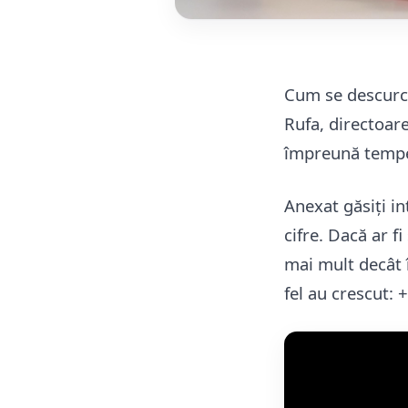
Cum se descurcă
Rufa, directoar
împreună tempera
Anexat găsiți in
cifre. Dacă ar 
mai mult decât î
fel au crescut: 