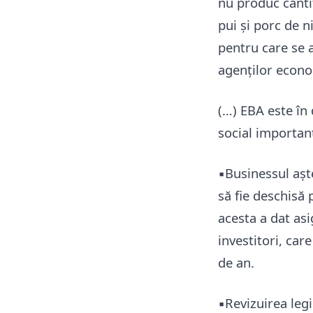
nu produc canti
pui și porc de n
pentru care se 
agenților econo
(…) EBA este în
social importan
▪️Businessul așt
să fie deschisă 
acesta a dat asi
investitori, care
de an.
▪️Revizuirea le