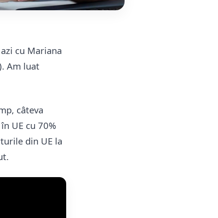
 azi cu Mariana
). Am luat
timp, câteva
t în UE cu 70%
turile din UE la
ut.