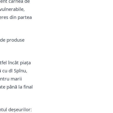
ment carnea de
vulnerabile,
eres din partea
a de produse
tfel încât piața
ă cu dl Spînu,
entru marii
ate până la final
tul deșeurilor: