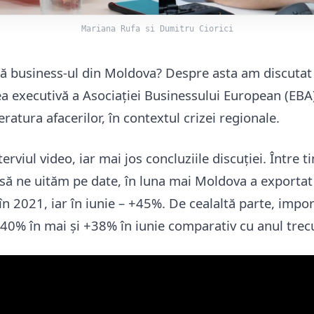
Mariana Rufa si Dumitru Ciorici
 business-ul din Moldova? Despre asta am discutat
ea executivă a Asociației Businessului European (EBA
tura afacerilor, în contextul crizei regionale.
terviul video, iar mai jos concluziile discuției. Între 
fi să ne uităm pe date, în luna mai Moldova a exporta
n 2021, iar în iunie – +45%. De cealaltă parte, impor
+40% în mai și +38% în iunie comparativ cu anul trec