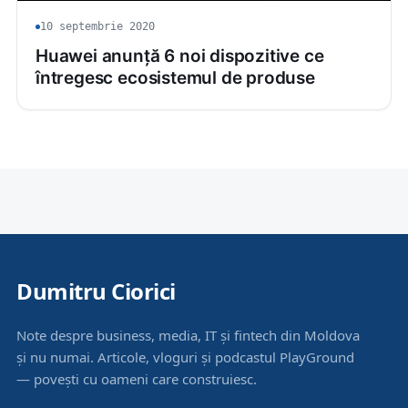
10 septembrie 2020
Huawei anunță 6 noi dispozitive ce
întregesc ecosistemul de produse
Dumitru Ciorici
Note despre business, media, IT și fintech din Moldova
și nu numai. Articole, vloguri și podcastul PlayGround
— povești cu oameni care construiesc.