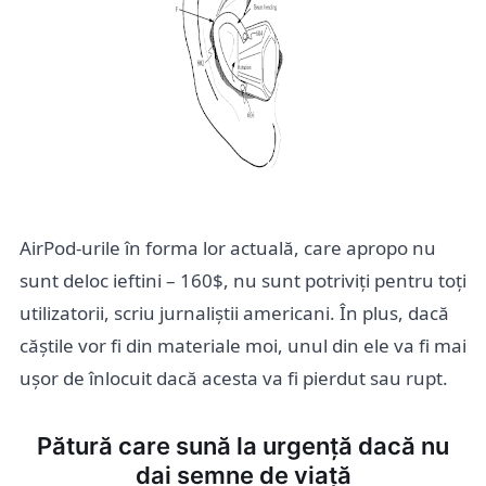
AirPod-urile în forma lor actuală, care apropo nu
sunt deloc ieftini – 160$, nu sunt potriviți pentru toți
utilizatorii, scriu jurnaliștii americani. În plus, dacă
căștile vor fi din materiale moi, unul din ele va fi mai
ușor de înlocuit dacă acesta va fi pierdut sau rupt.
Pătură care sună la urgență dacă nu
dai semne de viață