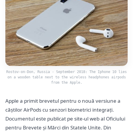
Rostov-on-Don, Russia - September 2018: The Iphone 10 lies
on a wooden table next to the wireless headphones airpods
from the Apple.
Apple a primit brevetul pentru o nouă versiune a
căștilor AirPods cu senzori biometrici integrați.
Documentul este publicat pe site-ul web al Oficiului
pentru Brevete și Mărci din Statele Unite. Din