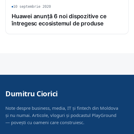
10 septembrie 2020
Huawei anunță 6 noi dispozitive ce
întregesc ecosistemul de produse
Dumitru Ciorici
Note despre business, media, IT și fintech din Moldova
și nu numai. Articole, vloguri și podcastul PlayGround
— povești cu oameni care construiesc.