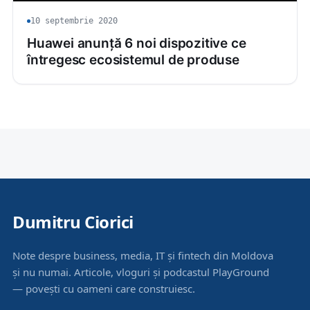
10 septembrie 2020
Huawei anunță 6 noi dispozitive ce
întregesc ecosistemul de produse
Dumitru Ciorici
Note despre business, media, IT și fintech din Moldova
și nu numai. Articole, vloguri și podcastul PlayGround
— povești cu oameni care construiesc.