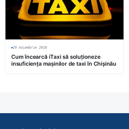
29 noiembrie 2018
Cum încearcă iTaxi să soluționeze
insuficiența mașinilor de taxi în Chișinău