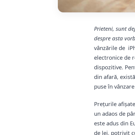
Prieteni, sunt 
despre asta vorb
vânzările de iP
electronice de r
dispozitive. Pen
din afară, exist
puse în vânzare 
Prețurile afișat
un adaos de pân
este adus din Eu
de lei, potrivit 