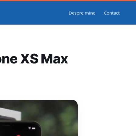
Despre mine
Contact
hone XS Max