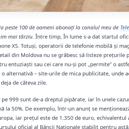
deja peste 100 de oameni abonați la canalul meu de
Tel
im mai târziu.
Între timp, În lume s-a dat startul ofic
hone XS. Totuși, operatorii de telefonie mobilă și ma
etail din Moldova nu se grăbesc să listeze prețurile 
tru entuziaști sau cei care nu-și pot „permite” o astfe
ă o alternativă – site-urile de mica publicitate, unde 
deja de câteva zile.
e pe 999 sunt de-a dreptul pipărate, iar în unele cazu
ă la 50%. De exemplu, într-un anunț se menționează
ropa, iar prețul este de 1.350 de euro, echivalentul 
cursului oficial al Băncii Naționale stabilit pentru astă