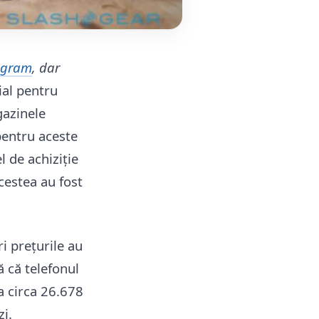
egram
, dar
ial pentru
gazinele
pentru aceste
l de achiziție
acestea au fost
ri prețurile au
 că telefonul
a circa 26.678
zi.