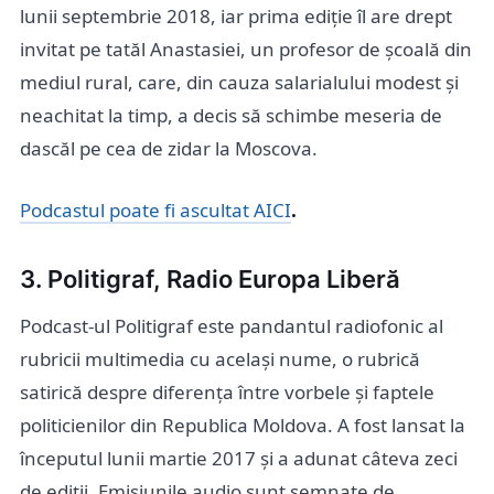
lunii septembrie 2018, iar prima ediție îl are drept
invitat pe tatăl Anastasiei, un profesor de școală din
mediul rural, care, din cauza salarialului modest și
neachitat la timp, a decis să schimbe meseria de
dascăl pe cea de zidar la Moscova.
Podcastul poate fi ascultat AICI
.
3. Politigraf, Radio Europa Liberă
Podcast-ul Politigraf este pandantul radiofonic al
rubricii multimedia cu același nume, o rubrică
satirică despre diferența între vorbele și faptele
politicienilor din Republica Moldova. A fost lansat la
începutul lunii martie 2017 și a adunat câteva zeci
de ediții. Emisiunile audio sunt semnate de