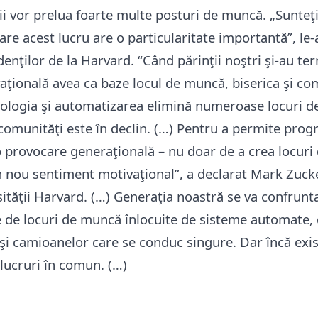
ii vor prelua foarte multe posturi de muncă.
„Sunteţi
re acest lucru are o particularitate importantă”, le
nţilor de la Harvard. “Când părinţii noştri şi-au ter
aţională avea ca baze locul de muncă, biserica şi co
nologia şi automatizarea elimină numeroase locuri 
omunităţi este în declin. (…) Pentru a permite progr
 provocare generaţională – nu doar de a crea locuri 
 nou sentiment motivaţional”, a declarat Mark Zucke
sităţii Harvard. (…) Generaţia noastră se va confrunta
e de locuri de muncă înlocuite de sisteme automate,
şi camioanelor care se conduc singure. Dar încă exis
 lucruri în comun. (…)