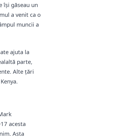
e își găseau un
mul a venit ca o
câmpul muncii a
ate ajuta la
alaltă parte,
nte. Alte țări
 Kenya.
 Mark
017 acesta
inim. Asta