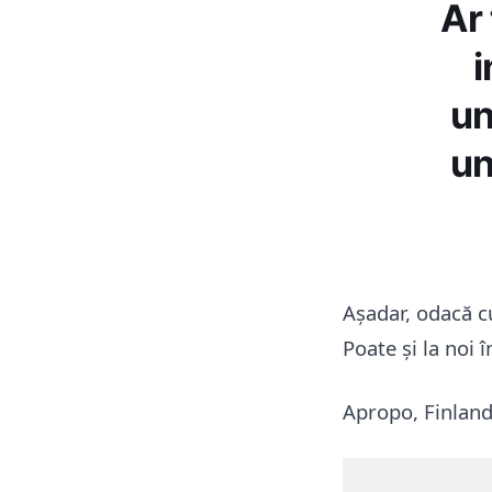
Ar 
i
un
un
Așadar, odacă cu
Poate și la noi 
Apropo, Finlanda