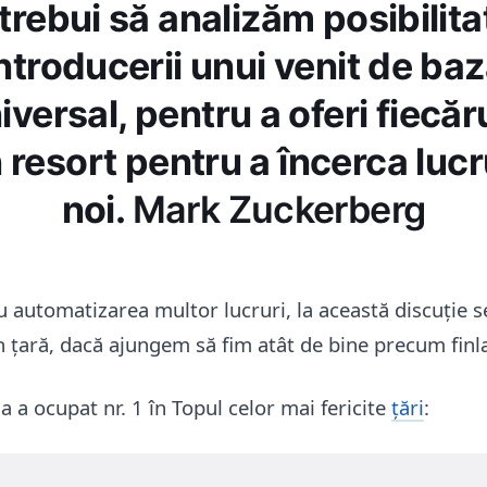
trebui să analizăm posibilit
ntroducerii unui venit de ba
iversal, pentru a oferi fiecăr
 resort pentru a încerca lucr
noi.
Mark Zuckerberg
 automatizarea multor lucruri, la această discuție s
în țară, dacă ajungem să fim atât de bine precum finl
 a ocupat nr. 1 în Topul celor mai fericite
țări
: