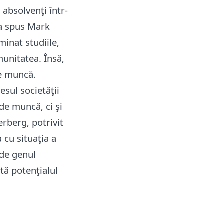
 absolvenţi într-
-a spus Mark
minat studiile,
munitatea. Însă,
de muncă.
esul societăţii
de muncă, ci şi
rberg, potrivit
 cu situaţia a
 de genul
tă potenţialul