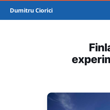
Dumitru Ciorici
Finl
experi