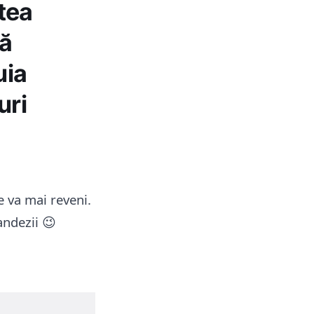
atea
ză
uia
uri
e va mai reveni.
andezii 😉