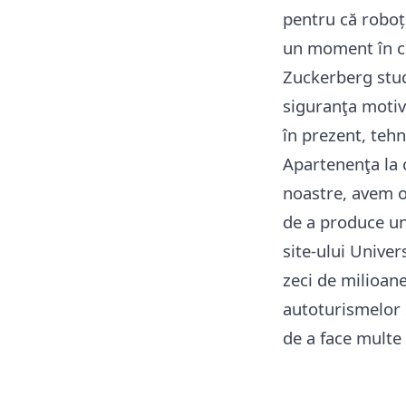
pentru că roboț
un moment în ca
Zuckerberg stude
siguranţa motiv
în prezent, teh
Apartenenţa la c
noastre, avem o
de a produce un
site-ului Univer
zeci de milioan
autoturismelor 
de a face multe