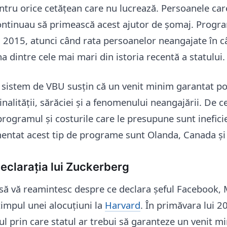
ntru orice cetățean care nu lucrează. Persoanele car
ntinuau să primească acest ajutor de șomaj. Progra
 2015, atunci când rata persoanelor neangajate în 
a dintre cele mai mari din istoria recentă a statului.
i sistem de VBU susțin că un venit minim garantat po
nalității, sărăciei și a fenomenului neangajării. De ce
 programul și costurile care le presupune sunt ineficie
entat acest tip de programe sunt Olanda, Canada și
eclarația lui Zuckerberg
să vă reamintesc despre ce declara șeful Facebook,
timpul unei alocuțiuni la
Harvard
. În primăvara lui 2
l prin care statul ar trebui să garanteze un venit m