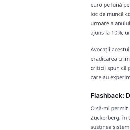
euro pe lună pe
loc de muncă co
urmare a anului
ajuns la 10%, un
Avocații acestu
eradicarea crimi
criticii spun că
care au experim
Flashback: D
O să-mi permit 
Zuckerberg, în 
susținea sistemu