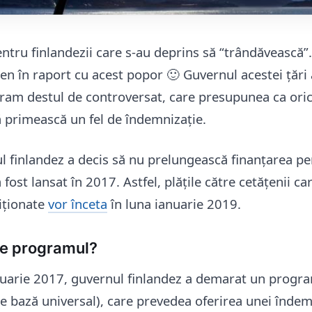
ntru finlandezii care s-au deprins să “trândăvească”
en în raport cu acest popor 🙂 Guvernul acestei țări 
ram destul de controversat, care presupunea ca oric
ă primească un fel de îndemnizație.
l finlandez a decis să nu prelungească finanțarea pe
fost lansat în 2017. Astfel, plățile către cetățenii c
iționate
vor înceta
în luna ianuarie 2019.
e programul?
uarie 2017, guvernul finlandez a demarat un program
de bază universal), care prevedea oferirea unei îndem