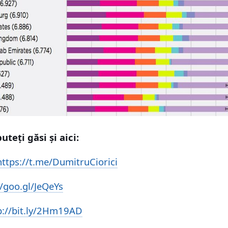
uteți găsi și aici:
https
://t.me/DumitruCiorici
//goo.gl/JeQeYs
p://bit.ly/2Hm19AD