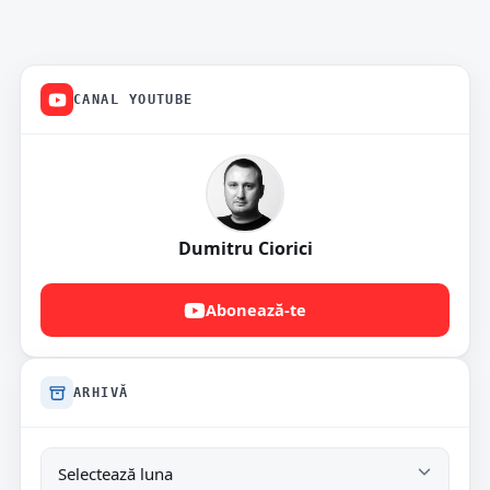
CANAL YOUTUBE
Dumitru Ciorici
Abonează-te
ARHIVĂ