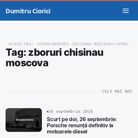
Dumitru Ciorici
ACASĂ
/
TAG: <SPAN>ZBORURI CHISINAU MOSCOVA</SPAN>
Tag:
zboruri chisinau
moscova
CELE MAI NOI
26 septembrie 2018
Scurt pe doi, 26 septembrie:
Porsche renunță definitiv la
motoarele diesel