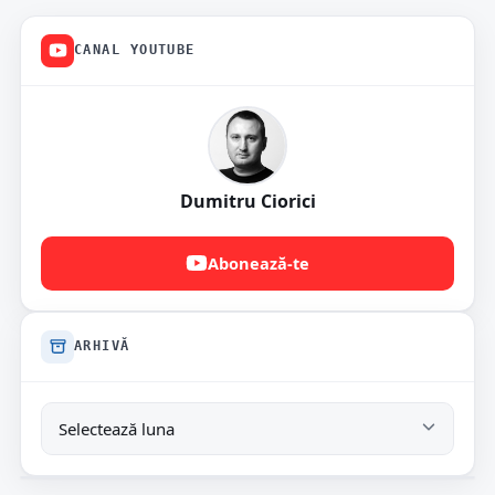
CANAL YOUTUBE
Dumitru Ciorici
Abonează-te
ARHIVĂ