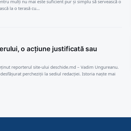
entru mulți nu mai este suficient pur și simplu să servească o
ească la o terasă cu…
rului, o acțiune justificată sau
 reținut reporterul site-ului deschide.md – Vadim Ungureanu.
 desfășurat percheziții la sediul redacției. Istoria naște mai