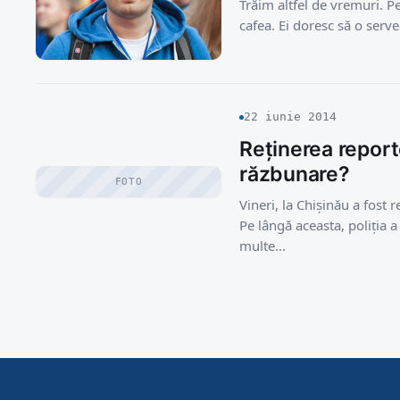
Trăim altfel de vremuri. P
cafea. Ei doresc să o serv
22 iunie 2014
Reținerea reporte
răzbunare?
FOTO
Vineri, la Chișinău a fost
Pe lângă aceasta, poliția a
multe…