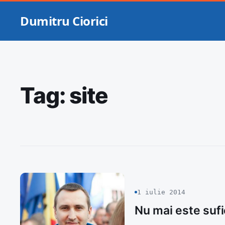
Dumitru Ciorici
Tag:
site
1 iulie 2014
Nu mai este sufic