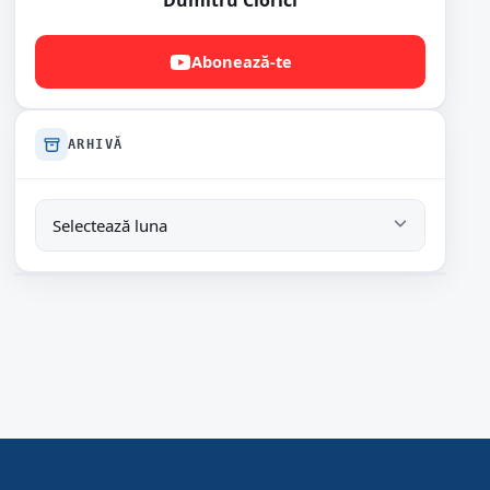
Dumitru Ciorici
Abonează-te
ARHIVĂ