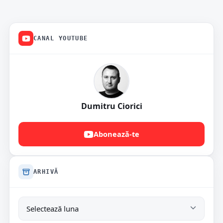
CANAL YOUTUBE
Dumitru Ciorici
Abonează-te
ARHIVĂ