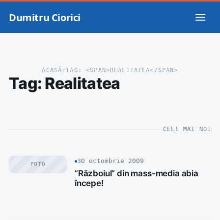
Dumitru Ciorici
ACASĂ
/
TAG: <SPAN>REALITATEA</SPAN>
Tag:
Realitatea
CELE MAI NOI
30 octombrie 2009
FOTO
”Războiul” din mass-media abia
începe!