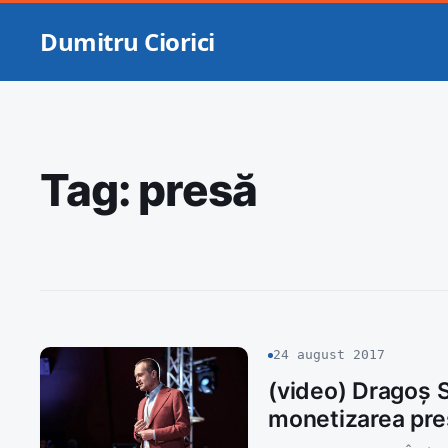
Dumitru Ciorici
Tag:
presă
24 august 2017
(video) Dragoș St
monetizarea pre