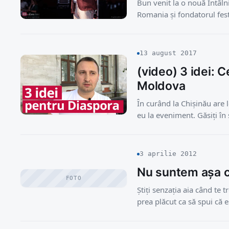
Bun venit la o nouă Întâln
Romania și fondatorul festi
13 august 2017
(video) 3 idei: 
Moldova
În curând la Chișinău are l
eu la eveniment. Găsiți î
3 aprilie 2012
Nu suntem așa c
FOTO
Știți senzația aia când te t
prea plăcut ca să spui că e