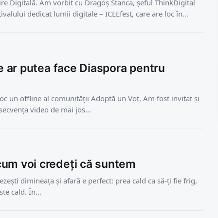
ire Digitală. Am vorbit cu Dragoș Stanca, șeful ThinkDigital
valului dedicat lumii digitale – ICEEfest, care are loc în…
Ce ar putea face Diaspora pentru
oc un offline al comunității Adoptă un Vot. Am fost invitat și
n secvența video de mai jos…
um voi credeți că suntem
rezești dimineața și afară e perfect: prea cald ca să-ți fie frig,
ste cald. În…