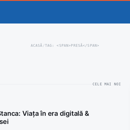
ACASĂ
/
TAG: <SPAN>PRESĂ</SPAN>
CELE MAI NOI
anca: Viața în era digitală &
sei