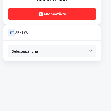
Dumitru Ciorici
Abonează-te
ARHIVĂ