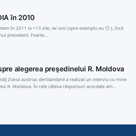
IA în 2010
tem în 2011 la +13 zile, iar unii (spre exemplu eu 🙂 ), încă
anul precedent. Foarte…
pre alegerea preşedinelui R. Moldova
ână] Ziarul austriac derStandard a realizat un interviu cu mine
telui R. Moldova. În cele câteva răspunsuri acordate am…