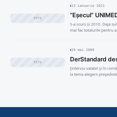
13 ianuarie 2011
“Eșecul” UNIMED
FOTO
S-a scurs și 2010. Deja sun
mai fac totalurile pentru 
19 mai 2009
DerStandard des
FOTO
[interviu valabil şi în rom
la tema alegerii preşedin