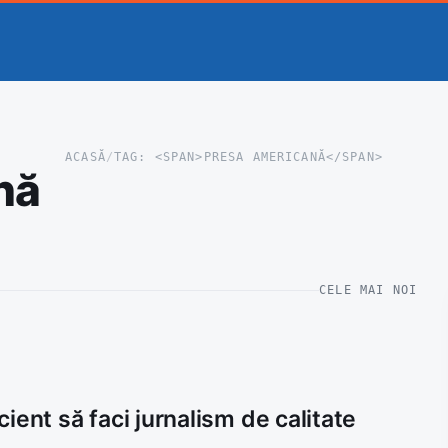
ACASĂ
/
TAG: <SPAN>PRESA AMERICANĂ</SPAN>
nă
CELE MAI NOI
ient să faci jurnalism de calitate