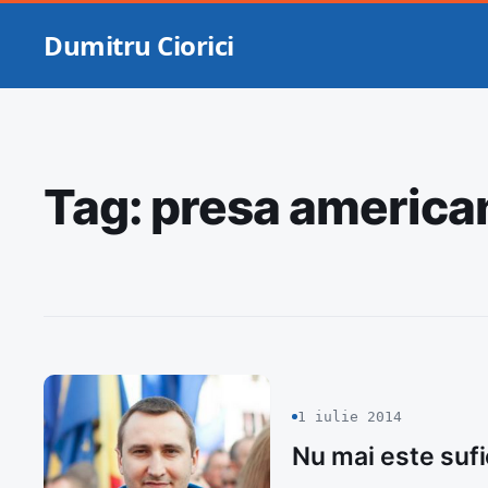
Dumitru Ciorici
Tag:
presa america
1 iulie 2014
Nu mai este sufic