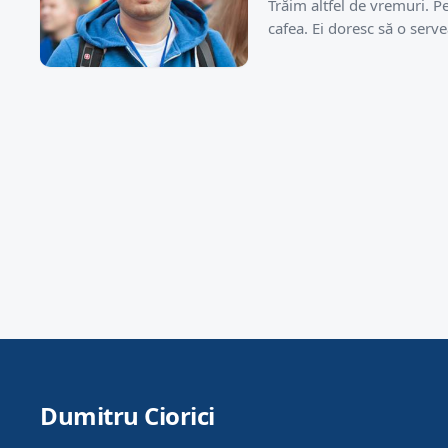
Trăim altfel de vremuri. P
cafea. Ei doresc să o serv
Dumitru Ciorici