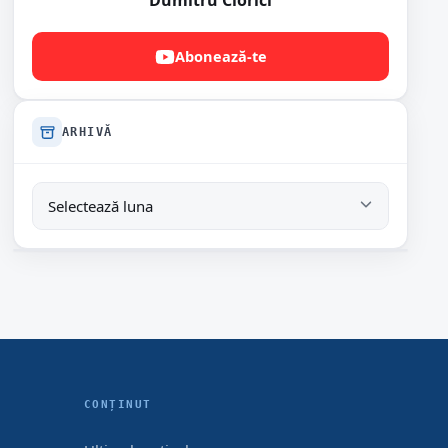
Dumitru Ciorici
Abonează-te
ARHIVĂ
CONȚINUT