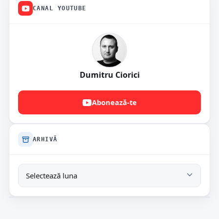
CANAL YOUTUBE
Dumitru Ciorici
Abonează-te
ARHIVĂ