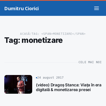
Dumitru Ciorici
ACASĂ
/
TAG: <SPAN>MONETIZARE</SPAN>
Tag:
monetizare
CELE MAI NOI
24 august 2017
(video) Dragoș Stanca: Viața în era
digitală & monetizarea presei