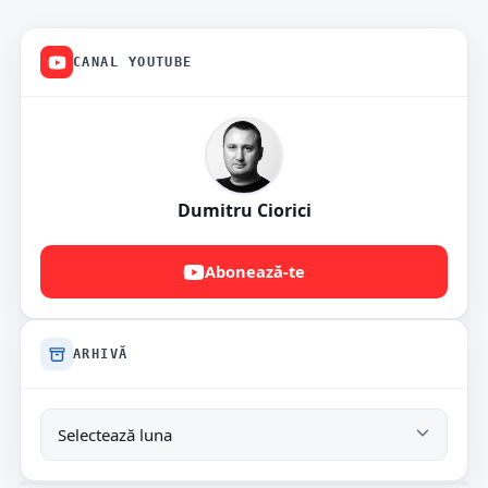
CANAL YOUTUBE
Dumitru Ciorici
Abonează-te
ARHIVĂ