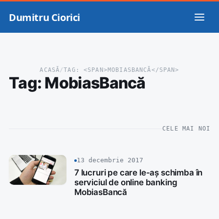
Dumitru Ciorici
ACASĂ
/
TAG: <SPAN>MOBIASBANCĂ</SPAN>
Tag:
MobiasBancă
CELE MAI NOI
13 decembrie 2017
7 lucruri pe care le-aș schimba în
serviciul de online banking
MobiasBancă