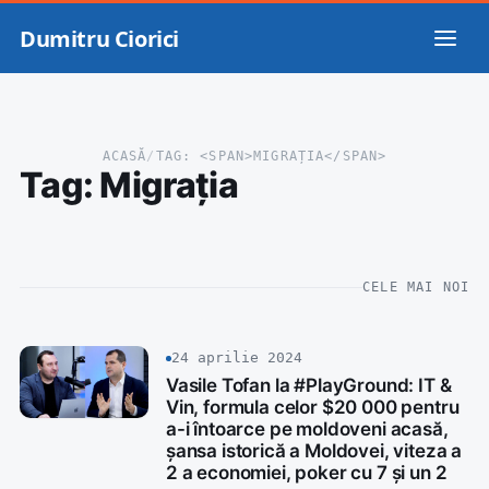
Dumitru Ciorici
ACASĂ
/
TAG: <SPAN>MIGRAȚIA</SPAN>
Tag:
Migrația
CELE MAI NOI
24 aprilie 2024
Vasile Tofan la #PlayGround: IT &
Vin, formula celor $20 000 pentru
a-i întoarce pe moldoveni acasă,
șansa istorică a Moldovei, viteza a
2 a economiei, poker cu 7 și un 2