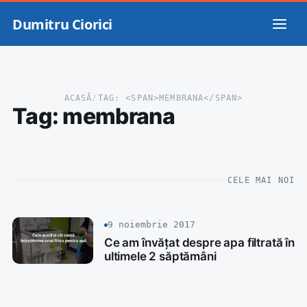
Dumitru Ciorici
ACASĂ
/
TAG: <SPAN>MEMBRANA</SPAN>
Tag:
membrana
CELE MAI NOI
9 noiembrie 2017
Ce am învățat despre apa filtrată în
ultimele 2 săptămâni