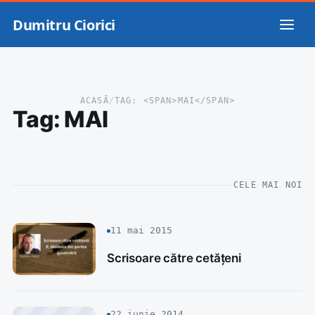
Dumitru Ciorici
ACASĂ
/
TAG: <SPAN>MAI</SPAN>
Tag:
MAI
CELE MAI NOI
11 mai 2015
Scrisoare către cetățeni
22 iunie 2014