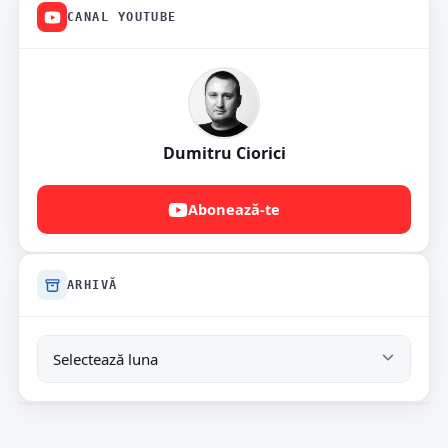
CANAL YOUTUBE
Dumitru Ciorici
Abonează-te
ARHIVĂ