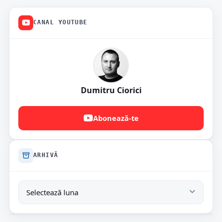
CANAL YOUTUBE
Dumitru Ciorici
Abonează-te
ARHIVĂ