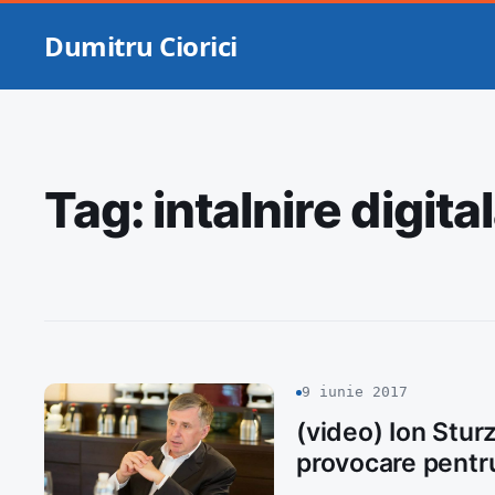
Dumitru Ciorici
Tag:
intalnire digita
9 iunie 2017
(video) Ion Sturz
provocare pentr