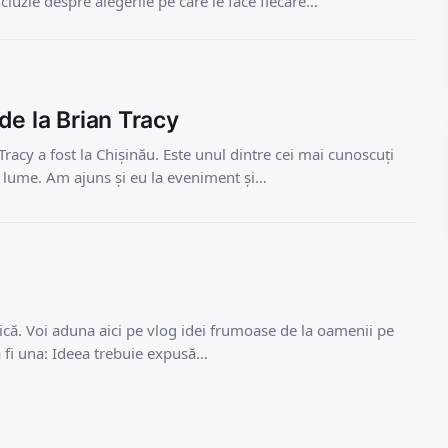
cluzie despre alegerile pe care le face fiecare…
 de la Brian Tracy
cy a fost la Chișinău. Este unul dintre cei mai cunoscuți
n lume. Am ajuns și eu la eveniment și…
ică. Voi aduna aici pe vlog idei frumoase de la oamenii pe
va fi una: Ideea trebuie expusă…