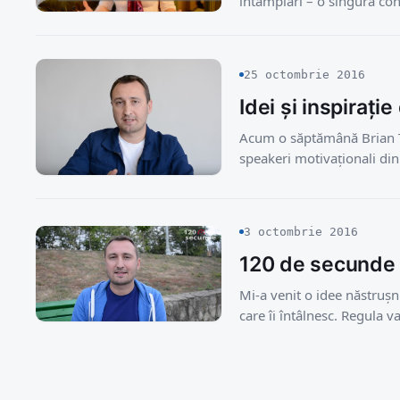
întâmplări – o singură con
25 octombrie 2016
Idei și inspirație
Acum o săptămână Brian Tra
speakeri motivaționali di
3 octombrie 2016
120 de secunde
Mi-a venit o idee năstrușn
care îi întâlnesc. Regula 