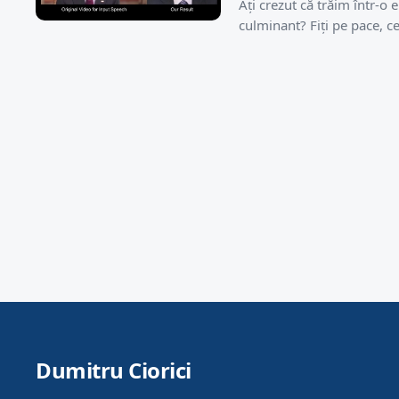
Ați crezut că trăim într-o
culminant? Fiți pe pace, c
Dumitru Ciorici