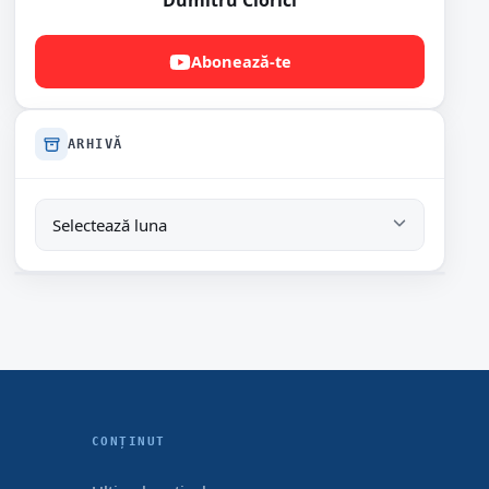
Dumitru Ciorici
Abonează-te
ARHIVĂ
CONȚINUT