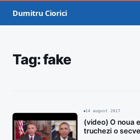
Dumitru Ciorici
Tag:
fake
14 august 2017
(video) O noua e
truchezi o secv