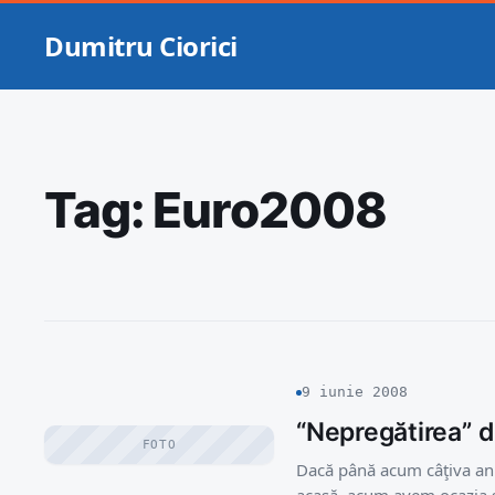
Dumitru Ciorici
Tag:
Euro2008
9 iunie 2008
“Nepregătirea” 
FOTO
Dacă până acum câţiva an