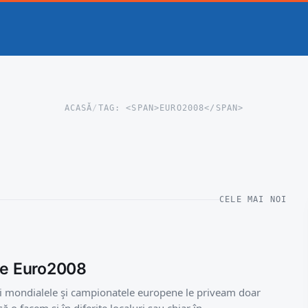
ACASĂ
/
TAG: <SPAN>EURO2008</SPAN>
CELE MAI NOI
de Euro2008
i mondialele şi campionatele europene le priveam doar