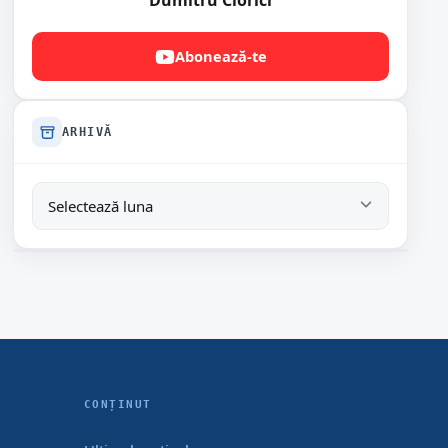
Dumitru Ciorici
Abonează-te
ARHIVĂ
CONȚINUT