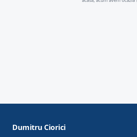
acasă, acum avem ocazia să
Dumitru Ciorici