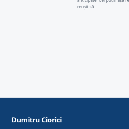
anticipate. Cel puțin așa 
reușit să…
Dumitru Ciorici