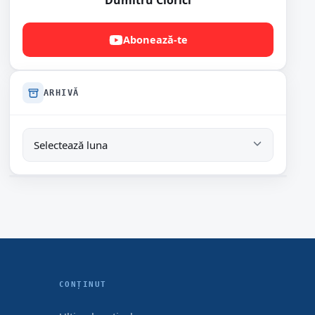
Dumitru Ciorici
Abonează-te
ARHIVĂ
CONȚINUT