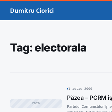
Dumitru Ciorici
Tag:
electorala
1 iulie 2009
Păzea – PCRM îş
FOTO
Partidul Comuniștilor își