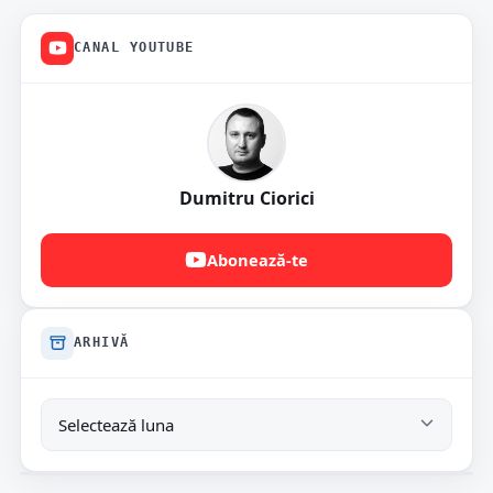
CANAL YOUTUBE
Dumitru Ciorici
Abonează-te
ARHIVĂ