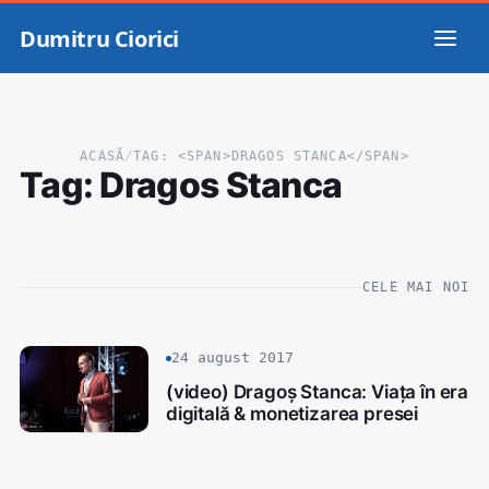
Dumitru Ciorici
ACASĂ
/
TAG: <SPAN>DRAGOS STANCA</SPAN>
Tag:
Dragos Stanca
CELE MAI NOI
24 august 2017
(video) Dragoș Stanca: Viața în era
digitală & monetizarea presei