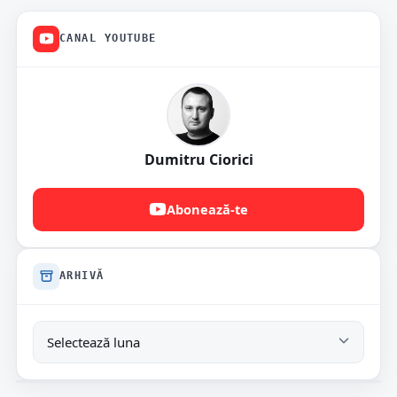
CANAL YOUTUBE
Dumitru Ciorici
Abonează-te
ARHIVĂ