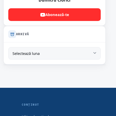
Dumitru Ciorici
Abonează-te
ARHIVĂ
CONȚINUT