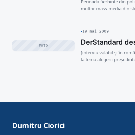
Perioada fierbinte din pol
multor mass-media din străi
19 mai 2009
DerStandard des
FOTO
[interviu valabil şi în rom
la tema alegerii preşedin
Dumitru Ciorici