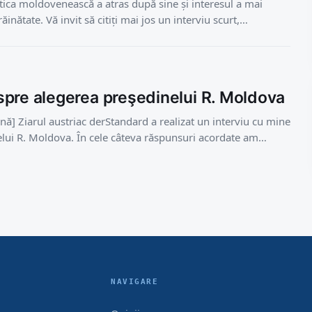
itica moldovenească a atras după sine și interesul a mai
nătate. Vă invit să citiți mai jos un interviu scurt,…
pre alegerea preşedinelui R. Moldova
ână] Ziarul austriac derStandard a realizat un interviu cu mine
telui R. Moldova. În cele câteva răspunsuri acordate am…
NAVIGARE