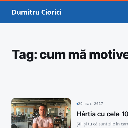
Dumitru Ciorici
Tag:
cum mă motiv
29 mai 2017
Hârtia cu cele 1
Știi și tu că sunt zile în 