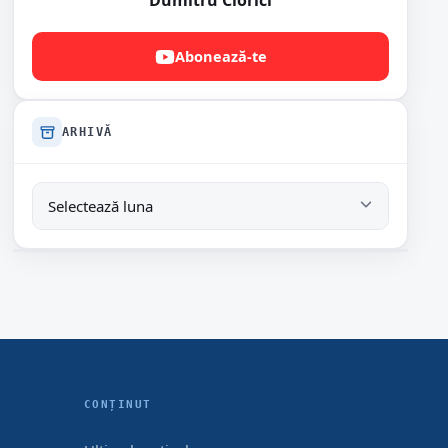
Dumitru Ciorici
Abonează-te
ARHIVĂ
CONȚINUT