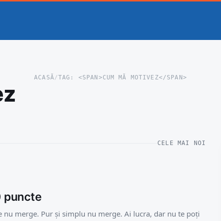
ACASĂ
/
TAG: <SPAN>CUM MĂ MOTIVEZ</SPAN>
ez
CELE MAI NOI
0 puncte
care nu merge. Pur și simplu nu merge. Ai lucra, dar nu te poți