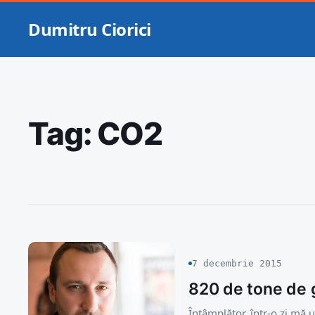
Dumitru Ciorici
Tag:
CO2
7 decembrie 2015
820 de tone de g
Întâmplător, într-o zi mă 