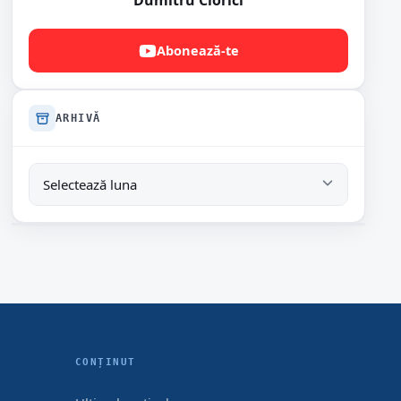
Dumitru Ciorici
Abonează-te
ARHIVĂ
CONȚINUT