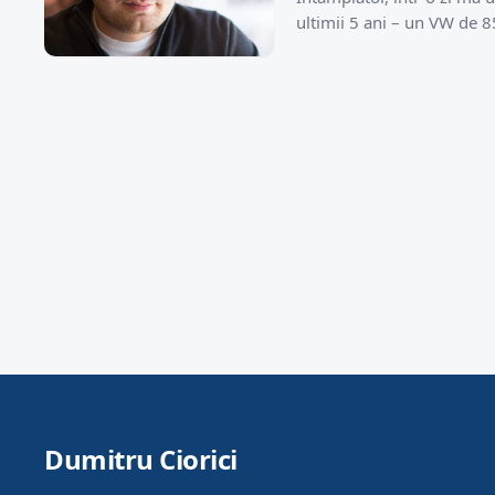
ultimii 5 ani – un VW de 8
Dumitru Ciorici