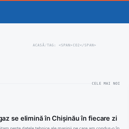
ACASĂ
/
TAG: <SPAN>CO2</SPAN>
CELE MAI NOI
az se elimină în Chișinău în fiecare zi
uitam peste datele tehnice ale mașinii pe care am condus-o în