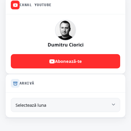
CANAL YOUTUBE
Dumitru Ciorici
Abonează-te
ARHIVĂ