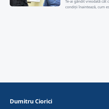
Te-ai gândit vreodată cât 
condiții înaintează, cum e
Dumitru Ciorici