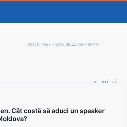
ACASĂ
/
TAG: <SPAN>BIZZ.MD</SPAN>
CELE MAI NOI
len. Cât costă să aduci un speaker
 Moldova?