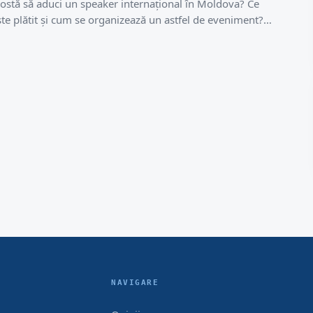
costă să aduci un speaker internațional în Moldova? Ce
ste plătit și cum se organizează un astfel de eveniment?…
NAVIGARE