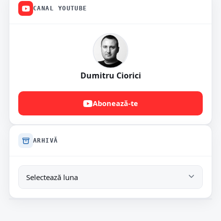
CANAL YOUTUBE
Dumitru Ciorici
Abonează-te
ARHIVĂ