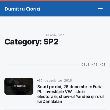
Dumitru Ciorici
ACASĂ
/
SP2
Category:
SP2
CELE MAI NOI
26 decembrie 2018
Scurt pe doi, 26 decembrie: Furia
PL, investițiile VW, listele
electorale, show-ul Yandex și rolul
lui Dan Balan