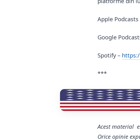
platforme din l
Apple Podcasts
Google Podcast
Spotify –
https:
***
Acest material e
Orice opinie expu