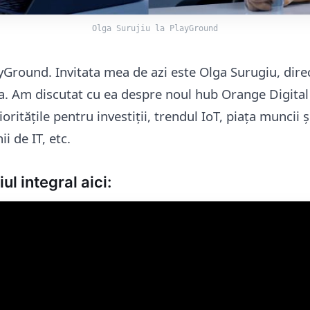
Olga Surujiu la PlayGround
ayGround. Invitata mea de azi este Olga Surugiu, dire
 Am discutat cu ea despre noul hub Orange Digital
oritățile pentru investiții, trendul IoT, piața muncii ș
i de IT, etc.
ul integral aici: