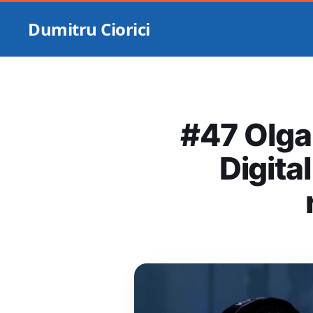
Dumitru Ciorici
#47 Olga
Digital