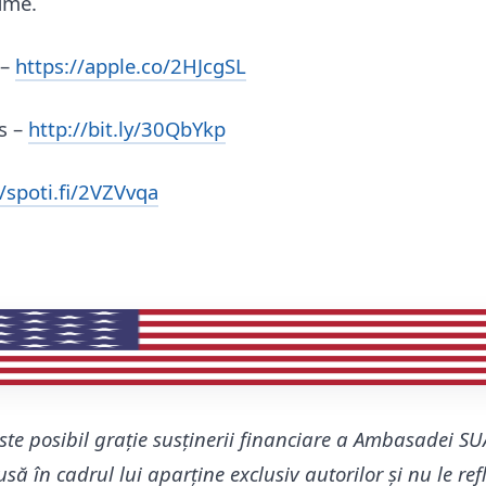
ume.
 –
https://apple.co/2HJcgSL
s –
http://bit.ly/30QbYkp
//spoti.fi/2VZVvqa
ste posibil grație susținerii financiare a Ambasadei SU
să în cadrul lui aparține exclusiv autorilor și nu le re