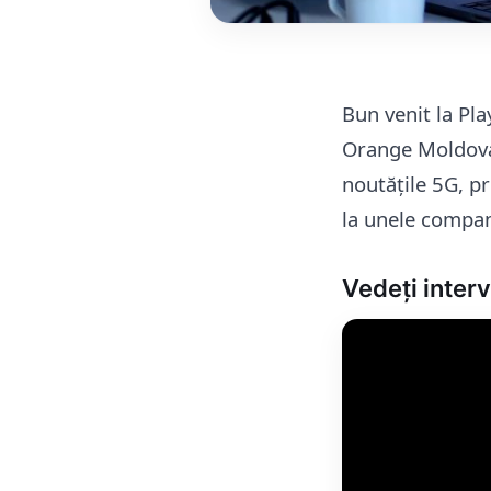
Bun venit la Pl
Orange Moldova.
noutățile 5G, pri
la unele compani
Vedeți intervi