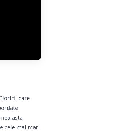
iorici, care
abordate
umea asta
pe cele mai mari