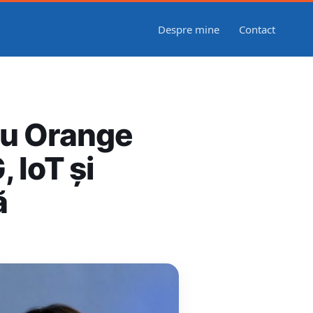
Despre mine
Contact
ru Orange
, IoT și
ă