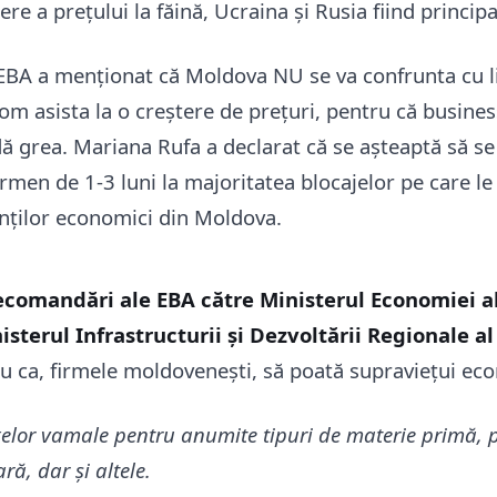
tere a prețului la făină, Ucraina și Rusia fiind principa
BA a menționat că Moldova NU se va confrunta cu l
om asista la o creștere de prețuri, pentru că busines
dă grea. Mariana Rufa a declarat că se așteaptă să s
ermen de 1-3 luni la majoritatea blocajelor pe care l
nților economici din Moldova.
recomandări ale EBA către
Ministerul
Economiei al
isterul Infrastructurii și Dezvoltării Regionale al
ru ca, firmele moldovenești, să poată supraviețui ec
elor vamale pentru anumite tipuri de materie primă, 
ă, dar și altele.