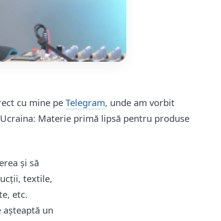
irect cu mine pe
Telegram
, unde am vorbit
n Ucraina: Materie primă lipsă pentru produse
erea și să
ții, textile,
e, etc.
e așteaptă un