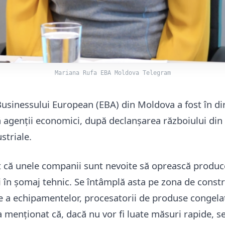
Mariana Rufa EBA Moldova Telegram
 Businessului European (EBA) din Moldova a fost în d
ă agenții economici, după declanșarea războiului di
striale.
t că unele companii sunt nevoite să oprească produc
i în șomaj tehnic. Se întâmplă asta pe zona de construc
e a echipamentelor, procesatorii de produse congelat
a menționat că, dacă nu vor fi luate măsuri rapide, s