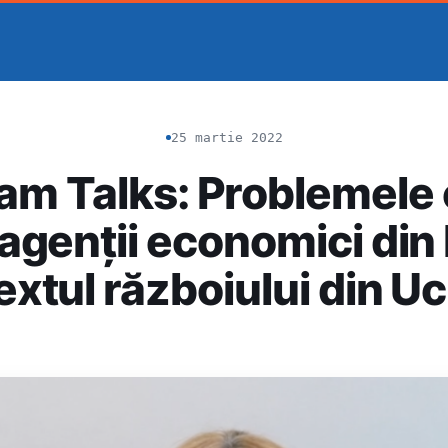
25 martie 2022
am Talks: Problemele 
agenții economici din
xtul războiului din U