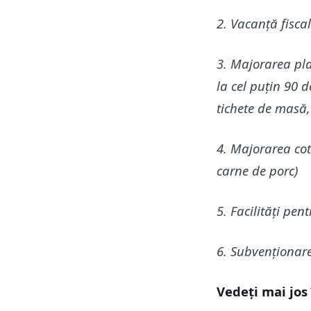
2. Vacanță fiscal
3. Majorarea plaf
la cel puțin 90 
tichete de masă, 
4. Majorarea cot
carne de porc)
5. Facilități pen
6. Subvenționare
Vedeți mai jos