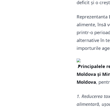
deficit și o creș
Reprezentanta E
alimente, însă v
printr-o perioa
alternative în t
importurile age
Principalele 
Moldova
și
Min
Moldova
, pent
1. Reducerea tax
alimentară, ușoar