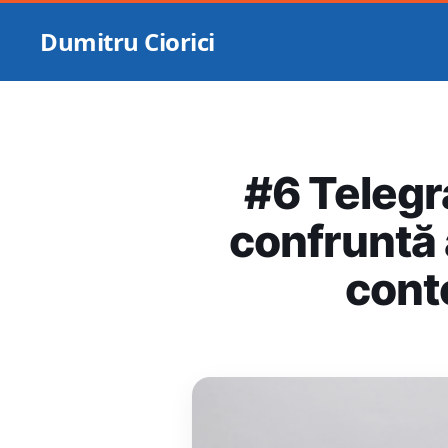
Dumitru Ciorici
#6 Telegr
confruntă 
conte