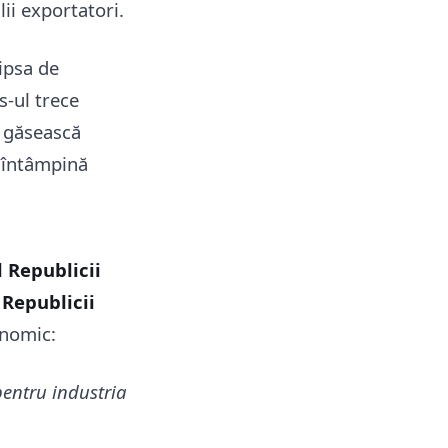
lii exportatori.
ipsa de
s-ul trece
e găsească
e întâmpină
 Republicii
 Republicii
onomic:
pentru industria