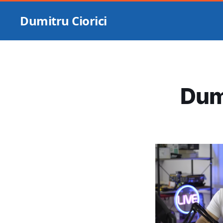
Dumitru Ciorici
Dumi