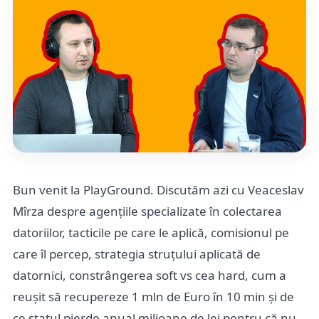
Bun venit la PlayGround. Discutăm azi cu Veaceslav
Mîrza despre agențiile specializate în colectarea
datoriilor, tacticile pe care le aplică, comisionul pe
care îl percep, strategia struțului aplicată de
datornici, constrângerea soft vs cea hard, cum a
reușit să recupereze 1 mln de Euro în 10 min și de
ce statul pierde anual milioane de lei pentru că nu