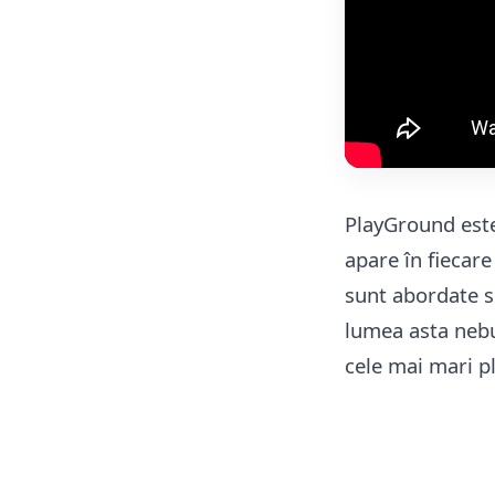
PlayGround este
apare în fiecar
sunt abordate su
lumea asta nebu
cele mai mari p