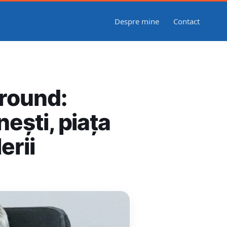
Despre mine
Contact
Ground:
ești, piața
erii