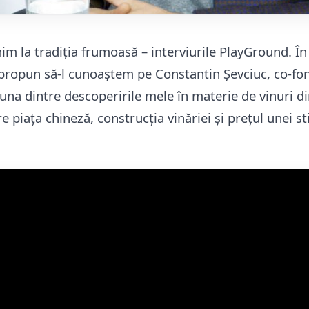
im la tradiția frumoasă – interviurile PlayGround. În
 propun să-l cunoaștem pe Constantin Șevciuc, co-fon
– una dintre descoperirile mele în materie de vinuri d
 piața chineză, construcția vinăriei și prețul unei st