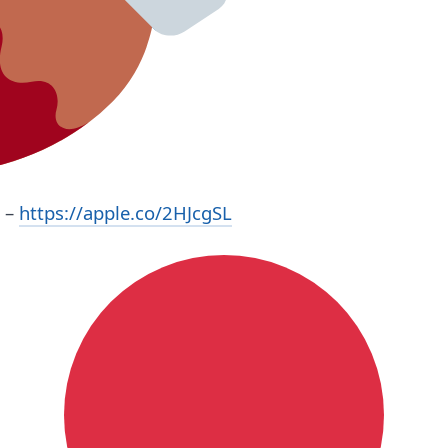
 –
https://apple.co/2HJcgSL