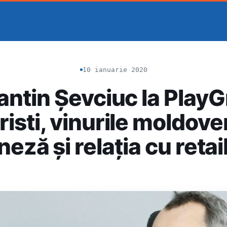
10 ianuarie 2020
ntin Șevciuc la Play
isti, vinurile moldoven
neză și relația cu retail