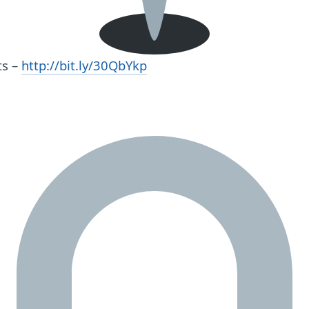
ts –
http://bit.ly/30QbYkp