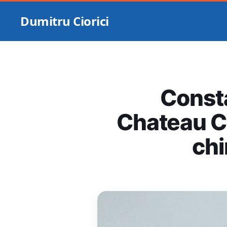
Dumitru Ciorici
Consta
Chateau Cr
chi