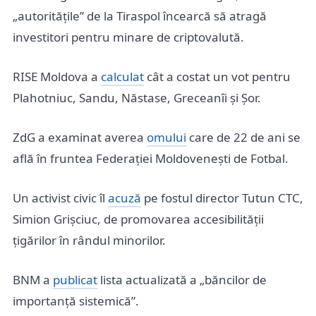
„autoritățile” de la Tiraspol încearcă să atragă
investitori pentru minare de criptovalută.
RISE Moldova a
calculat
cât a costat un vot pentru
Plahotniuc, Sandu, Năstase, Greceanîi și Șor.
ZdG a examinat averea
omului
care de 22 de ani se
află în fruntea Federației Moldovenești de Fotbal.
Un activist civic îl
acuză
pe fostul director Tutun CTC,
Simion Grișciuc, de promovarea accesibilității
țigărilor în rândul minorilor.
BNM a
publicat
lista actualizată a „băncilor de
importanță sistemică”.